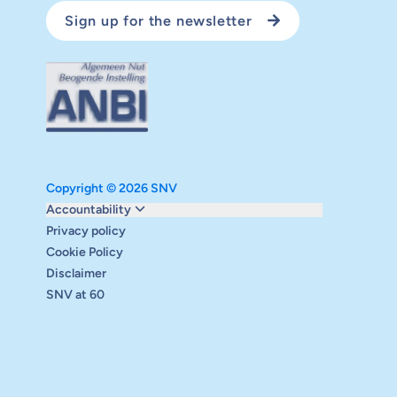
Sign up for the newsletter
Copyright © 2026 SNV
Monitoring and evaluation
Accountability
Carbon reduction plan
Privacy policy
Supervisory board
Cookie Policy
Annual report
Disclaimer
Safeguarding
SNV at 60
Audits